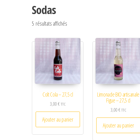
Sodas
5 résultats affichés
Colt Cola – 27,5 cl
Limonade BIO artisanale
Figue – 27,5 cl
3,00
€
TTC
3,00
€
TTC
Ajouter au panier
Ajouter au panier