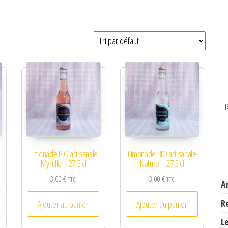
R
Limonade BIO artisanale
Limonade BIO artisanale
Myrtille – 27,5 cl
Nature – 27,5 cl
3,00
€
3,00
€
TTC
TTC
A
R
Ajouter au panier
Ajouter au panier
L