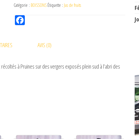
Catégorie :
BOISSONS
Étiquette :
Jus de fruits
F
Fac
J
eb
oo
TAIRES
AVIS (0)
k
récoltés à Pruines sur des vergers exposés plein sud à l’abri des