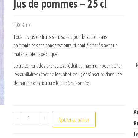
Jus de pommes – 25 cl
3,00
€
TTC
Tous les jus de fruits sont sans ajout de sucre, sans
colorants et sans conservateurs et sont élaborés avec un
matériel bien spécifique.
R
Le traitement des arbres est réduit au maximum pour attirer
les auxiliaires (coccinelles, abeilles…) et s’inscrire dans une
démarche d’agriculture locale & raisonnée.
A
quantité de Jus de pommes - 25 cl
-
+
Ajouter au panier
R
L