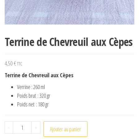
Terrine de Chevreuil aux Cèpes
4,50
€
TTC
Terrine de Chevreuil aux Cèpes
Verrine : 260 ml
Poids brut : 320 gr
Poids net : 180 gr
quantité de Terrine de Chevreuil aux Cèpes
-
+
Ajouter au panier