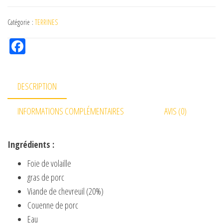
Catégorie :
TERRINES
Fac
eb
oo
DESCRIPTION
k
INFORMATIONS COMPLÉMENTAIRES
AVIS (0)
Ingrédients :
Foie de volaille
gras de porc
Viande de chevreuil (20%)
Couenne de porc
Eau