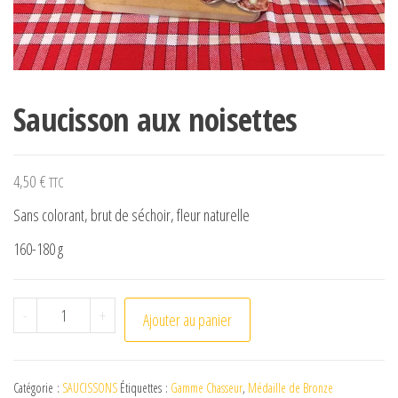
Saucisson aux noisettes
4,50
€
TTC
Sans colorant, brut de séchoir, fleur naturelle
160-180 g
quantité de Saucisson aux noisettes
-
+
Ajouter au panier
Catégorie :
SAUCISSONS
Étiquettes :
Gamme Chasseur
,
Médaille de Bronze