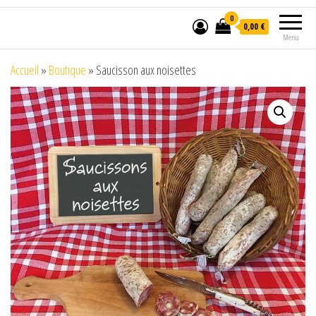
0
0,00 €
Menu
Accueil
»
Boutique
»
Saucisson aux noisettes