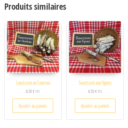
Produits similaires
Saucisson au Taureau
Saucisson aux Figues
4,50
€
4,50
€
TTC
TTC
Ajouter au panier
Ajouter au panier