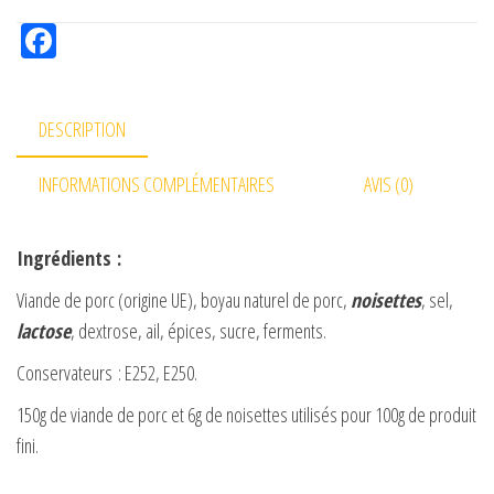
Fac
eb
oo
DESCRIPTION
k
INFORMATIONS COMPLÉMENTAIRES
AVIS (0)
Ingrédients :
Viande de porc (origine UE), boyau naturel de porc,
noisettes
, sel,
lactose
, dextrose, ail, épices, sucre, ferments.
Conservateurs : E252, E250.
150g de viande de porc et 6g de noisettes utilisés pour 100g de produit
fini.