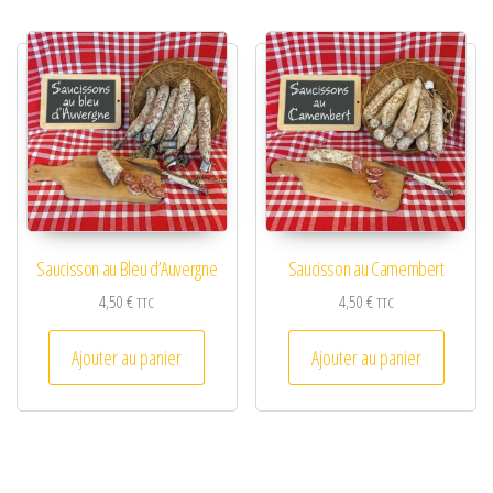
Saucisson au Bleu d’Auvergne
Saucisson au Camembert
4,50
€
4,50
€
TTC
TTC
Ajouter au panier
Ajouter au panier