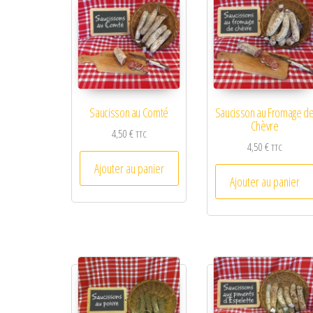
Saucisson au Comté
Saucisson au Fromage d
Chèvre
4,50
€
TTC
4,50
€
TTC
Ajouter au panier
Ajouter au panier