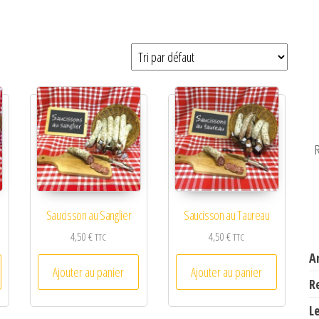
R
Saucisson au Sanglier
Saucisson au Taureau
4,50
€
4,50
€
TTC
TTC
A
Ajouter au panier
Ajouter au panier
R
L