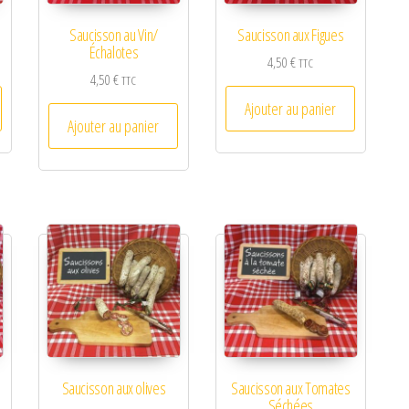
Saucisson au Vin/
Saucisson aux Figues
Échalotes
4,50
€
TTC
4,50
€
TTC
Ajouter au panier
Ajouter au panier
Saucisson aux olives
Saucisson aux Tomates
Séchées