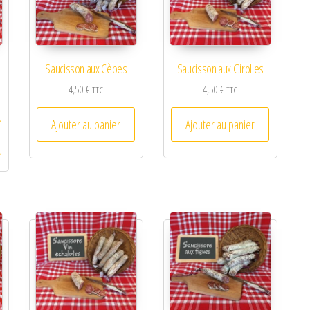
Saucisson aux Cèpes
Saucisson aux Girolles
4,50
€
4,50
€
TTC
TTC
Ajouter au panier
Ajouter au panier