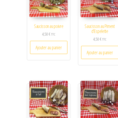
Saucisson au poivre
Saucisson au Piment
d’Espelette
4,50
€
TTC
4,50
€
TTC
Ajouter au panier
Ajouter au panier