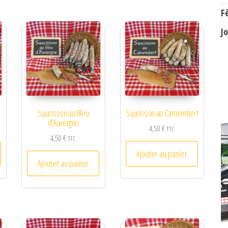
F
J
Saucisson au Bleu
Saucisson au Camembert
d’Auvergne
4,50
€
TTC
4,50
€
TTC
Ajouter au panier
Ajouter au panier