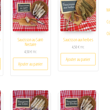
Me
Co
Où
e
Saucisson au Saint-
Saucisson aux herbes
Nectaire
4,50
€
TTC
4,50
€
TTC
Ajouter au panier
Ajouter au panier