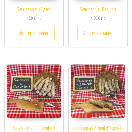
Saucisson aux Figues
Saucisson au Beaufort
4,50
€
4,50
€
TTC
TTC
Ajouter au panier
Ajouter au panier
Saucisson au Camembert
Saucisson au Piment d’Espelette