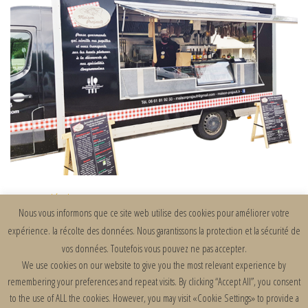
Mentions légales
Nous vous informons que ce site web utilise des cookies pour améliorer votre
expérience. la récolte des données. Nous garantissons la protection et la sécurité de
Conditions Générales de Vente
vos données. Toutefois vous pouvez ne pas accepter.
Où nous trouver ?
We use cookies on our website to give you the most relevant experience by
remembering your preferences and repeat visits. By clicking “Accept All”, you consent
@ Maison Prajault 2022 (Création ©
Grafik'alia
)
to the use of ALL the cookies. However, you may visit «Cookie Settings» to provide a