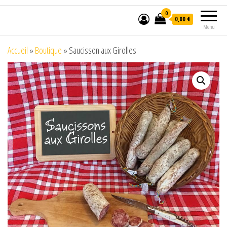
0
0,00 €
Menu
Accueil
»
Boutique
»
Saucisson aux Girolles