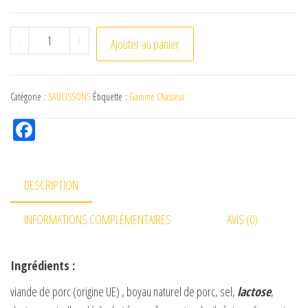
quantité de Saucisson aux Girolles
-
+
Ajouter au panier
Catégorie :
SAUCISSONS
Étiquette :
Gamme Chasseur
Fac
eb
oo
DESCRIPTION
k
INFORMATIONS COMPLÉMENTAIRES
AVIS (0)
Ingrédients :
viande de porc (origine UE) , boyau naturel de porc, sel,
lactose
,